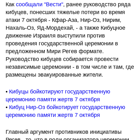
Как 
сообщали "Вести"
, ранее руководство ряда 
кибуцев, понесших тяжелые потери во время 
атаки 7 октября - Кфар-Аза, Нир-Оз, Нирим, 
Нахаль-Оз, Яд-Мордехай, - а также Кибуцное 
движение Израиля выступили против 
проведения государственной церемонии в 
предложенном Мири Регев формате. 
Руководство кибуцев собирается провести 
независимые церемонии - в том числе и там, где 
размещены эвакуированные жители.
• 
Кибуцы бойкотируют государственную 
церемонию памяти жертв 7 октября
• 
Кибуц Нир-Оз бойкотирует государственную 
церемонию памяти жертв 7 октября 
Главный аргумент противников инициативы 
Регев - то, что в роли организатора церемонии 