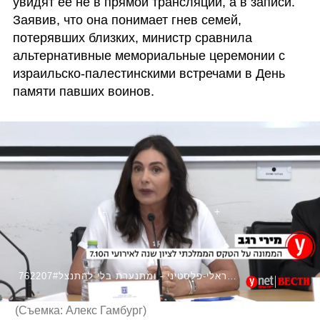
увидят ее не в прямой трансляции, а в записи. 
Заявив, что она понимает гнев семей, 
потерявших близких, министр сравнила 
альтернативные мемориальные церемонии с 
израильско-палестинскими встречами в День 
памяти павших воинов.
762207#אמרה או לא אמרה? רגב משווה בין טקסי הקיבוצים לטקס הישראלי-פלסטיני - ומתנערת בלי להתנצל
(
Съемка: Алекс Гамбург
)