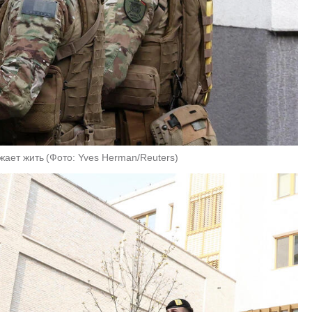
жает жить
(
Фото: Yves Herman/Reuters
)