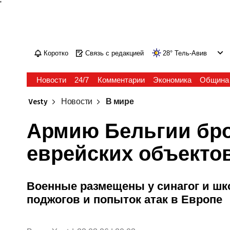
'
Коротко
Связь с редакцией
28
°
Тель-Авив
Новости
24/7
Комментарии
Экономика
Община
Vesty
Новости
В мире
Армию Бельгии бро
еврейских объектов
Военные размещены у синагог и шк
поджогов и попыток атак в Европе