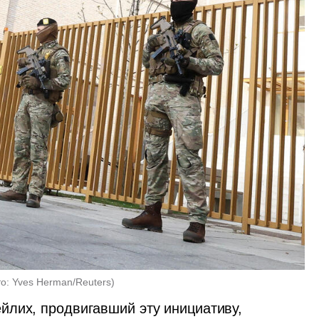
о: Yves Herman/Reuters
)
лих, продвигавший эту инициативу, 