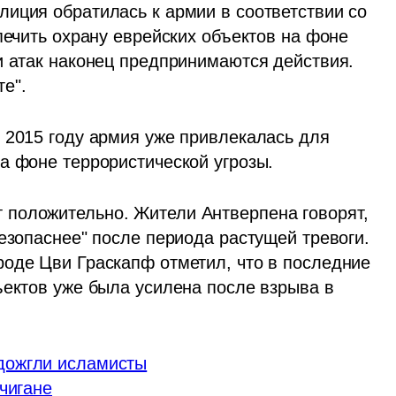
иция обратилась к армии в соответствии со 
печить охрану еврейских объектов на фоне 
и атак наконец предпринимаются действия. 
е".
 2015 году армия уже привлекалась для 
а фоне террористической угрозы.
положительно. Жители Антверпена говорят, 
езопаснее" после периода растущей тревоги. 
оде Цви Граскапф отметил, что в последние 
ъектов уже была усилена после взрыва в 
дожгли исламисты
чигане