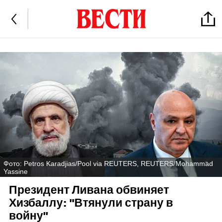
Фото: Petros Karadjias/Pool via REUTERS, REUTERS/Mohammad
Yassine
Президент Ливана обвиняет
Хизбаллу: "Втянули страну в
войну"