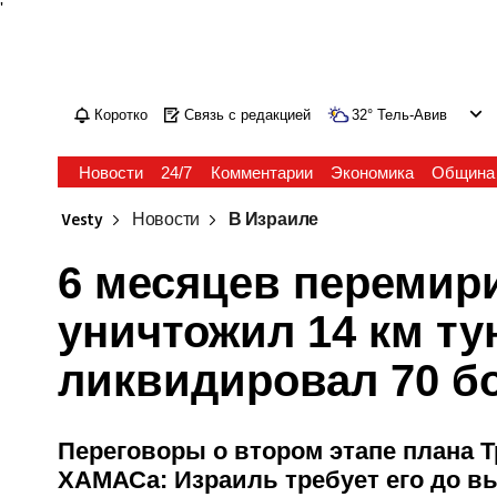
'
Коротко
Связь с редакцией
32
°
Тель-Авив
Новости
24/7
Комментарии
Экономика
Община
Vesty
Новости
В Израиле
6 месяцев перемир
уничтожил 14 км ту
ликвидировал 70 б
Переговоры о втором этапе плана 
ХАМАСа: Израиль требует его до в