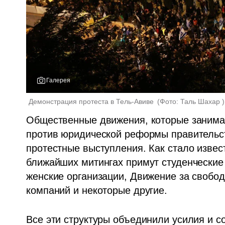
Галерея
Демонстрация протеста в Тель-Авиве 
(
Фото: Таль Шахар 
)
Общественные движения, которые занима
против юридической реформы правительст
протестные выступления. Как стало известн
ближайших митингах примут студенческие 
женские организации, Движение за свобод
компаний и некоторые другие.
Все эти структуры объединили усилия и с