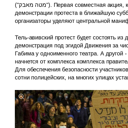
("מטה מאבק"). Первая совместная акция, которую проведет этот альянс - массовые 
демонстрации протеста в ближайшую суббо
организаторы уделяют центральной маниф
Тель-авивский протест будет состоять из д
демонстрация под эгидой Движения за чис
Габима у одноименного театра. А другой -
начнется от комплекса комплекса правите
Для обеспечения безопасности участников
сотни полицейских, на многих улицах уст