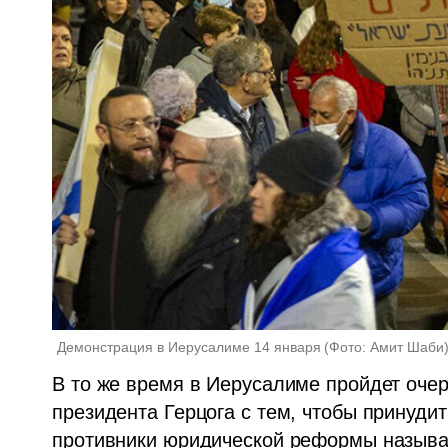
Демонстрация в Иерусалиме 14 января
(
Фото: Амит Шаби
В то же время в Иерусалиме пройдет очер
президента Герцога с тем, чтобы принудить
противники юридической реформы называю