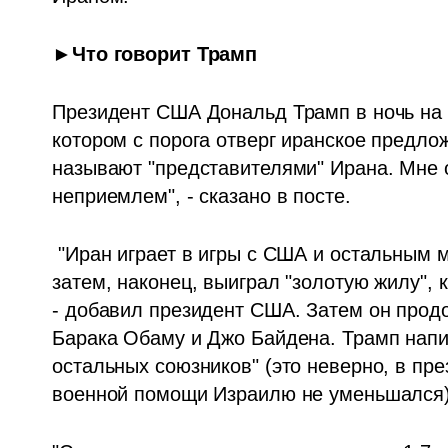
►Что говорит Трамп
Президент США Дональд Трамп в ночь на 11 
котором с порога отверг иранское предложе
называют "представителями" Ирана. Мне о
неприемлем", - сказано в посте. 
 "Иран играет в игры с США и остальным миром уже 47 лет (отказ, отказ, отказ!), а 
затем, наконец, выиграл "золотую жилу", 
- добавил президент США. Затем он прод
Барака Обаму и Джо Байдена. Трамп напис
остальных союзников" (это неверно, в пр
военной помощи Израилю не уменьшался)