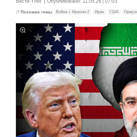
Вести-Ynet
|
Опубликовано:
11.05.26 | 07:03
Похожие темы
Война с Ираном-2
Иран
США
Ормуз