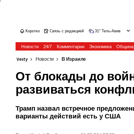
'
Коротко
Связь с редакцией
31
°
Тель-Авив
Новости
24/7
Комментарии
Экономика
Община
Vesty
Новости
В Израиле
От блокады до войн
развиваться конфл
Трамп назвал встречное предложен
варианты действий есть у США