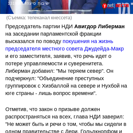
1319905#ישיבות סיעה
(
Съемка: телеканал кнессета
)
Председатель партии НДИ 
Авигдор Либерман
на заседании парламентской фракции  
высказался по поводу 
покушения на жизнь 
председателя местного совета Джудейда-Макр
и его заместителя, заявив, что речь идет о 
потере управляемости и суверенитета. 
Либерман добавил: "Мы теряем север". Он 
подчеркнул: "Объединение преступных 
группировок с Хизбаллой на севере и Нухбой на 
юге страны - лишь вопрос времени".
Отметив, что закон о призыве должен 
распространяться на всех, глава НДИ заверил: 
"Не может быть и речи о том, чтобы мы сидели в 
одном правительстве с Дери, Гольдкнопфом и 