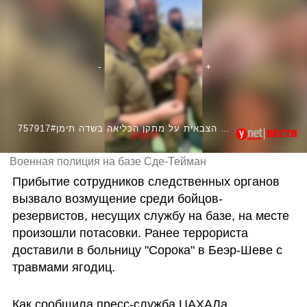
757917#תיעוד מפשיטת המשטרה הצבאית על מתקן הכליאה בשדה תימן
Военная полиция на базе Сде-Тейман
Прибытие сотрудников следственных органов 
вызвало возмущение среди бойцов-
резервистов, несущих службу на базе, на месте 
произошли потасовки. Ранее террориста 
доставили в больницу "Сорока" в Беэр-Шеве с 
травмами ягодиц. 
Как сообщила пресс-служба ЦАХАЛа, 