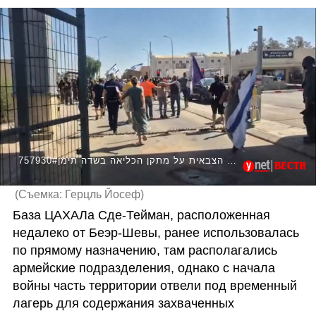
757930#מחאה נגד פשיטת המשטרה הצבאית על מתקן הכליאה בשדה תימן
(
Съемка: Герцль Йосеф
)
База ЦАХАЛа Сде-Тейман, расположенная 
недалеко от Беэр-Шевы, ранее использовалась 
по прямому назначению, там располагались 
армейские подразделения, однако с начала 
войны часть территории отвели под временный  
лагерь для содержания захваченных 