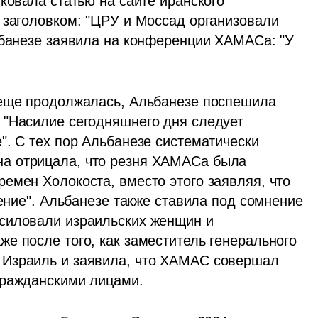
ковала статью на сайте иранского 
 заголовком: "ЦРУ и Моссад организовали 
ьбанезе заявила на конференции ХАМАСа: "У 
 еще продолжалась, Альбанезе поспешила 
"Насилие сегодняшнего дня следует 
. С тех пор Альбанезе систематически 
а отрицала, что резня ХАМАСа была 
емен Холокоста, вместо этого заявляя, что 
тение". Альбанезе также ставила под сомнение 
силовали израильских женщин и 
е после того, как заместитель генерального 
Израиль и заявила, что ХАМАС совершал 
гражданскими лицами.