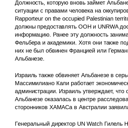
Должность, которую вновь займет Альбане
ситуации с правами человека на оккупиров
Rapporteur on the occupied Palestinian terri
должны предоставлять ООН и UNRWA дост
информацию. Ранее эту должность занима
Фельбера и академики. Хотя они также под
них не был обвинен Францией или Германие
Альбанезе.
Израиль также обвиняет Альбанезе в серь
Массимилиано Кали работает экономическ
администрации. Израиль утверждает, что о
Альбанезе оказалась в центре расследова
сторонников ХАМАСа в Австралии заявила
Генеральный директор UN Watch Гилель Н