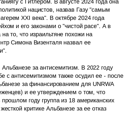
ниягу с Гитлером. В августе 2024 года она 
олитикой нацистов, назвав Газу "самым 
ерем XXI века". В октябре 2024 года 
хом и его законами о "чистой расе". А в 
а то, что израильтяне похожи на 
нтр Симона Визенталя назвал ее 
и".
льбанезе за антисемитизм. В 2022 году 
 с антисемитизмом также осудил ее - после 
Альбанезе за финансированием для UNRWA 
женцев) и ее утверждением о том, что 
 прошлом году группа из 18 американских 
есткой критике Альбанезе за ее отказ  