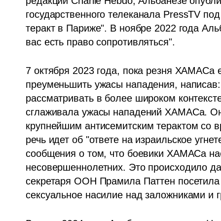
редакции Charlie Hebdo, Альбанезе опубли
государственного телеканала PressTV под
теракт в Париже". В ноябре 2022 года Ал
вас есть право сопротивляться".
7 октября 2023 года, пока резня ХАМАСа
преуменьшить ужасы нападения, написав: 
рассматривать в более широком контексте"
сглаживала ужасы нападений ХАМАСа. Он
крупнейшим антисемитским терактом со вр
речь идет об "ответе на израильское угне
сообщения о том, что боевики ХАМАСа на
несовершеннолетних. Это происходило даж
секретаря ООН Прамила Паттен посетила 
сексуальное насилие над заложниками и 