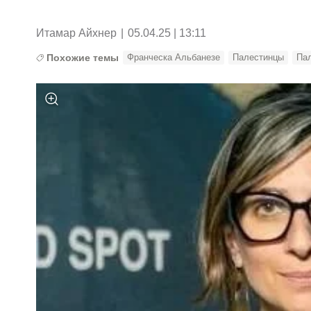
Итамар Айхнер
|
05.04.25 | 13:11
Похожие темы
Франческа Альбанезе
Палестинцы
Пал