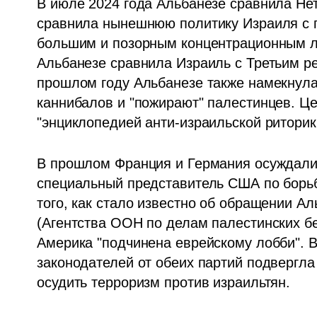
В июле 2024 года Альбанезе сравнила Нета
сравнила нынешнюю политику Израиля с п
большим и позорным концентрационным лаг
Альбанезе сравнила Израиль с Третьим рей
прошлом году Альбанезе также намекнула н
каннибалов и "пожирают" палестинцев. Це
"энциклопедией анти-израильской риторик
В прошлом Франция и Германия осуждали А
специальный представитель США по борьбе
того, как стало известно об обращении 
(Агентства ООН по делам палестинских бе
Америка "подчинена еврейскому лобби". В
законодателей от обеих партий подвергла ж
осудить терроризм против израильтян.