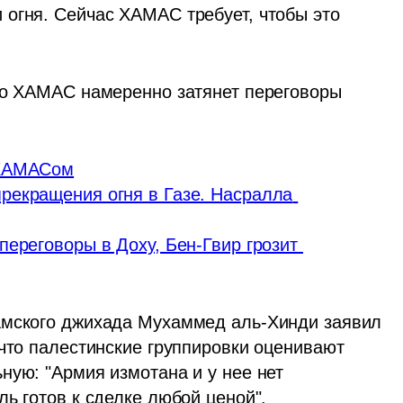
огня. Сейчас ХАМАС требует, чтобы это 
то ХАМАС намеренно затянет переговоры 
 ХАМАСом
рекращения огня в Газе. Насралла 
ереговоры в Доху, Бен-Гвир грозит 
амского джихада Мухаммед аль-Хинди заявил 
что палестинские группировки оценивают 
ую: "Армия измотана и у нее нет 
ь готов к сделке любой ценой". 