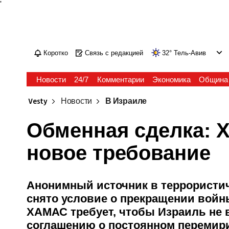
'
Коротко
Связь с редакцией
32
°
Тель-Авив
Новости
24/7
Комментарии
Экономика
Община
Vesty
Новости
В Израиле
Обменная сделка:
новое требование
Анонимный источник в террористич
снято условие о прекращении войны
ХАМАС требует, чтобы Израиль не 
соглашению о постоянном перемир