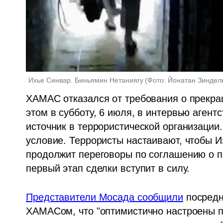
Ихье Синвар. Биньямин Нетаниягу
(
Фото: Йонатан Зиндел
ХАМАС отказался от требования о прекра
этом в субботу, 6 июля, в интервью агент
источник в террористической организации
условие. Террористы настаивают, чтобы И
продолжит переговоры по соглашению о по
первый этап сделки вступит в силу. 
Представители Мосада сообщили
 посредн
ХАМАСом, что "оптимистично настроены п