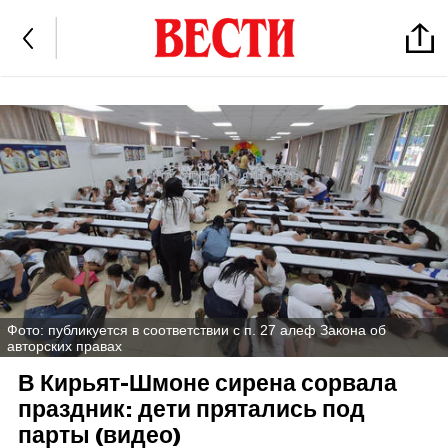
Фото: публикуется в соответствии с п. 27 алеф Закона об
авторских правах
В Кирьят-Шмоне сирена сорвала
праздник: дети прятались под
парты (видео)