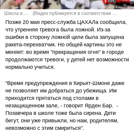
Школа в Кирьят-Шмоне
(
Видео публикуется в соответствии с п.27 алеф Закона об авторских правах
Позже 20 мая пресс-служба ЦАХАЛа сообщила, 
что утренняя тревога была ложной. Из-за 
ошибки в сторону ложной цели была запущена 
ракета-перехватчик. Но общей картины это не 
меняет: во время "прекращения огня" в городе 
продолжаются тревоги, у детей нет возможности 
нормально учиться.
"Время предупреждения в Кирьят-Шмоне даже 
не позволяет им добраться до убежища. Им 
приходится прятаться под столами в 
незащищенном зале, - говорит Ярден Бар.  - 
Позавчера в школе тоже была сирена. Дети 
бегут, они уже привыкли, но нам, родителям, 
невозможно с этим смириться".