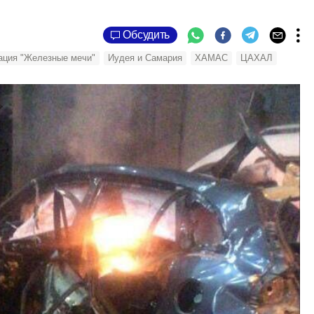
Обсудить
ация "Железные мечи"
Иудея и Самария
ХАМАС
ЦАХАЛ