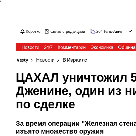
'
Коротко
Связь с редакцией
26
°
Тель-Авив
Новости
24/7
Комментарии
Экономика
Община
Vesty
Новости
В Израиле
ЦАХАЛ уничтожил 5
Дженине, один из н
по сделке
За время операции "Железная стен
изъято множество оружия