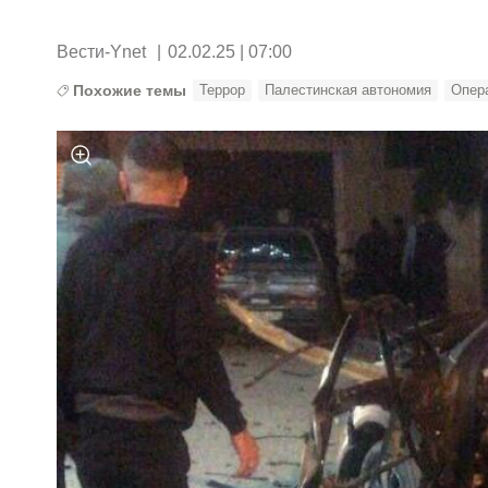
Вести-Ynet
|
02.02.25 | 07:00
Похожие темы
Террор
Палестинская автономия
Опер