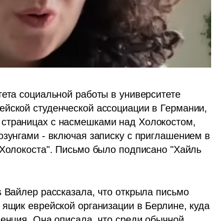
ета социальной работы в университете 
йской студенческой ассоциации в Германии, 
страницах с насмешками над Холокостом, 
озунгами - включая записку с приглашением в 
 Холокоста". Письмо было подписано "Хайль 
 Вайлер рассказала, что открыла письмо 
ящик еврейской организации в Берлине, куда 
енция. Она описала, что среди обычной 