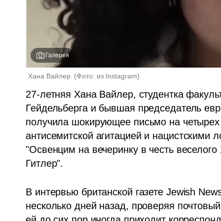
Галерея
Хана Вайлер 
(
Фото: из Instagram
)
27-летняя Хана Вайлер, студентка факульт
Гейдельберга и бывшая председатель евре
получила шокирующее письмо на четырех 
антисемитской агитацией и нацистскими л
"Освенцим на вечеринку в честь веселого
Гитлер".
В интервью британской газете Jewish News
несколько дней назад, проверяя почтовый 
ей до сих пор иногда приходит корреспонд