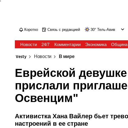
'
Коротко
Связь с редакцией
30
°
Тель-Авив
Новости
24/7
Комментарии
Экономика
Община
Vesty
Новости
В мире
Еврейской девушке
прислали приглаше
Освенцим"
Активистка Хана Вайлер бьет трево
настроений в ее стране