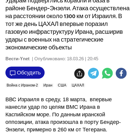
Ударам подверглись корабли и база в
районе Бендер-Энзели. Атака осуществлена
на расстоянии около 1300 км от Израиля. В
тот же день ЦАХАЛ впервые поразил
газовую инфраструктуру Ирана, расширив
удары с военных на стратегические
экономические объекты
Вести-Ynet
| Опубликовано:
18.03.26 | 20:45
Обсудить
Война с Ираном-2
Иран
США
ЦАХАЛ
ВВС Израиля в среду, 18 марта,  впервые 
нанесли удар по целям ВМС Ирана в 
Каспийском море. По данным иранской 
оппозиции, атака произошла в порту Бендер-
Энзели, примерно в 260 км от Тегерана.