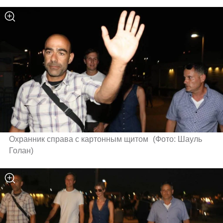
Охранник справа с картонным щитом 
(
Фото: Шауль 
Голан
)