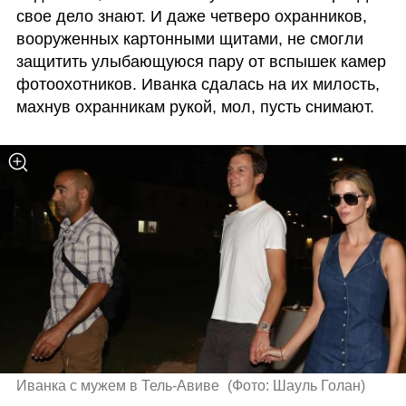
свое дело знают. И даже четверо охранников, 
вооруженных картонными щитами, не смогли 
защитить улыбающуюся пару от вспышек камер 
фотоохотников. Иванка сдалась на их милость, 
махнув охранникам рукой, мол, пусть снимают.
Иванка с мужем в Тель-Авиве 
(
Фото: Шауль Голан
)