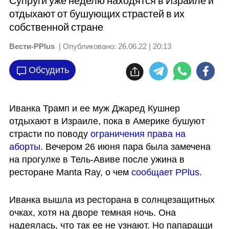
Супруги уже неделю находятся в Израиле и
отдыхают от бушующих страстей в их
собственной стране
Вести-PPlus
| Опубликовано:
26.06.22 | 20:13
Обсудить
Иванка Трамп и ее муж Джаред Кушнер 
отдыхают в Израиле, пока в Америке бушуют 
страсти по поводу 
ограничения права на 
аборты
. Вечером 26 июня пара была замечена 
на прогулке в Тель-Авиве после ужина в 
ресторане Manta Ray, о чем 
сообщает PPlus
. 
Иванка вышла из ресторана в солнцезащитных 
очках, хотя на дворе темная ночь. Она 
надеялась, что так ее не узнают. Но папарацци 