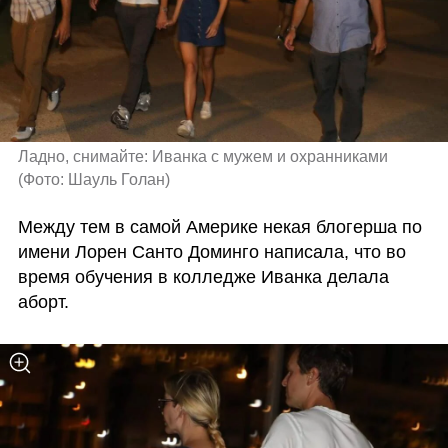
Ладно, снимайте: Иванка с мужем и охранниками 
(
Фото: Шауль Голан
)
Между тем в самой Америке некая блогерша по 
имени Лорен Санто Доминго написала, что во 
время обучения в колледже Иванка делала 
аборт. 