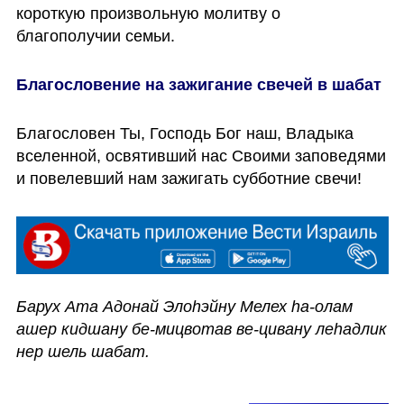
короткую произвольную молитву о 
благополучии семьи. 
Благословение на зажигание свечей в шабат
Благословен Ты, Господь Бог наш, Владыка 
вселенной, освятивший нас Своими заповедями 
и повелевший нам зажигать субботние свечи! 
Барух Ата Адонай Элоhэйну Мелех hа-олам 
ашер кидшану бе-мицвотав ве-цивану леhадлик 
нер шель шабат.