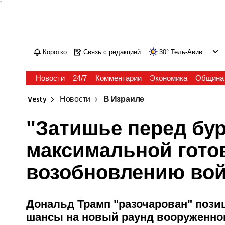
'
Коротко
Связь с редакцией
30
°
Тель-Авив
Новости
24/7
Комментарии
Экономика
Община
Vesty
Новости
В Израиле
"Затишье перед бур
максимальной гото
возобновлению во
Дональд Трамп "разочарован" пози
шансы на новый раунд вооруженног