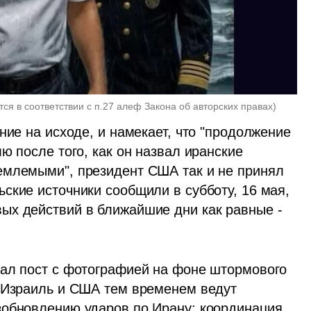
тся в соответствии с п.27 алеф Закона об авторских правах
)
ние на исходе, и намекает, что "продолжение 
ю после того, как он назвал иранские 
емлемыми", президент США так и не принял 
ские источники сообщили в субботу, 16 мая, 
ых действий в ближайшие дни как равные - 
ал пост с фотографией на фоне штормового 
 Израиль и США тем временем ведут 
зобновлению ударов по Ирану: координация 