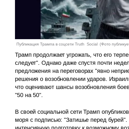
Публикация Трампа в соцсети Truth  Social 
(
Фото публикуе
Трамп продолжает угрожать, что его терпе
следует". Однако даже спустя почти недел
предложения на переговорах "явно непри
решения о возобновлении ударов. Израиль
что оценивают шансы возобновления боев
"50 на 50".
В своей социальной сети Трамп опубликов
моря с подписью: "Затишье перед бурей".
интенсивную подготовку к возможному во