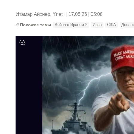
Итамар Айхнер, Ynet
|
17.05.26 | 05:08
Похожие темы
Война с Ираном-2
Иран
США
Донал