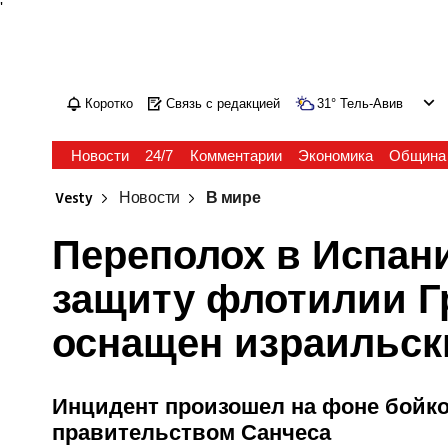
'
Коротко
Связь с редакцией
31
°
Тель-Авив
Новости
24/7
Комментарии
Экономика
Община
Vesty
Новости
В мире
Переполох в Испан
защиту флотилии Г
оснащен израильс
Инцидент произошел на фоне бойко
правительством Санчеса