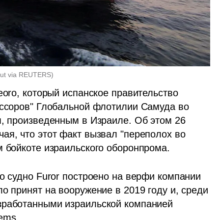
out via REUTERS
)
eoro, который испанское правительство 
ессоров" Глобальной флотилии Самуда во 
м, произведенным в Израиле. Об этом 26 
ая, что этот факт вызвал "переполох во 
м бойкоте израильского оборонпрома. 
то судно Furor построено на верфи компании 
о принят на вооружение в 2019 году и, среди 
зработанными израильской компанией 
ems.