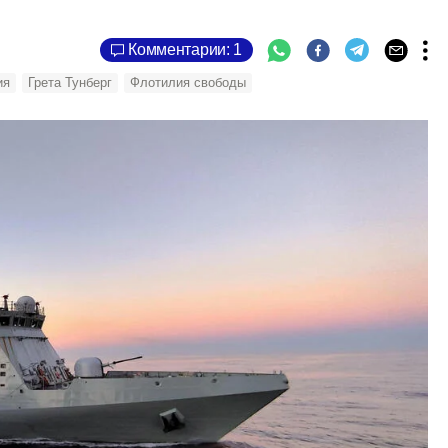
Комментарии: 1
ия
Грета Тунберг
Флотилия свободы