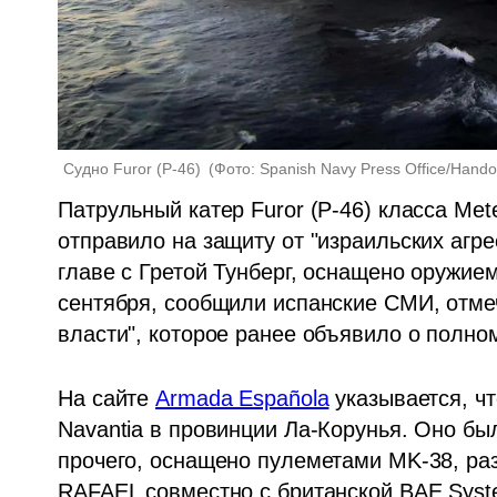
Судно Furor (P-46) 
(
Фото: Spanish Navy Press Office/Hand
Патрульный катер Furor (P-46) класса Met
отправило на защиту от "израильских агр
главе с Гретой Тунберг, оснащено оружие
сентября, сообщили испанские СМИ, отмеч
власти", которое ранее объявило о полно
На сайте 
Аrmada Española
 указывается, ч
Navantia в провинции Ла-Корунья. Оно был
прочего, оснащено пулеметами MK-38, ра
RAFAEL совместно с британской BAE Syst