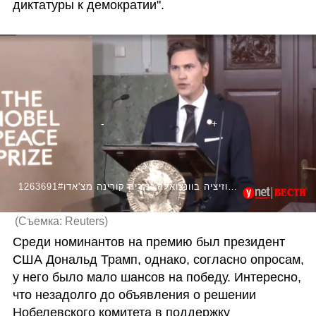
диктатуры к демократии".
1263691#זוכת פרס נובל לשלום ,מנהיגת האופוזיציה בוונצואלה, מריה קורינה מצ'אדו
(
Съемка: Reuters
)
Среди номинантов на премию был президент 
США Дональд Трамп, однако, согласно опросам, 
у него было мало шансов на победу. Интересно, 
что незадолго до объявления о решении 
Нобелевского комитета в поддержку 