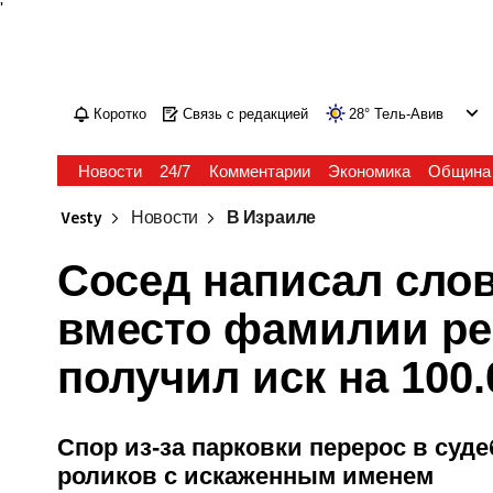
'
Коротко
Связь с редакцией
28
°
Тель-Авив
Новости
24/7
Комментарии
Экономика
Община
Vesty
Новости
В Израиле
Сосед написал слов
вместо фамилии реп
получил иск на 100
Спор из-за парковки перерос в суд
роликов с искаженным именем