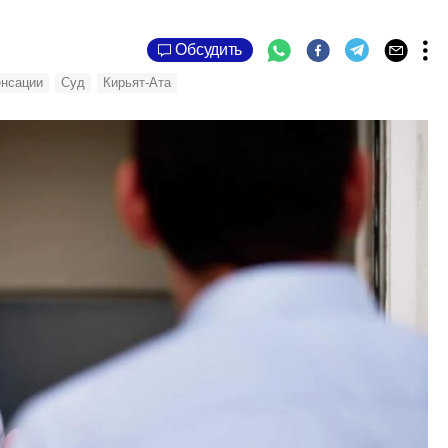
Обсудить
енсации
Суд
Кирьят-Ата