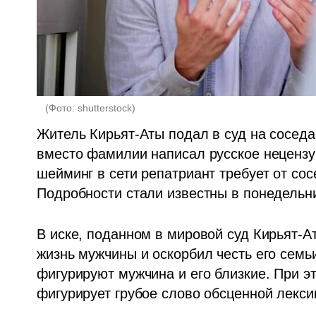
(
Фото: shutterstock
)
Житель Кирьят-Аты подал в суд на соседа:
вместо фамилии написал русское нецензурн
шейминг в сети репатриант требует от со
Подробности стали известны в понедельни
В иске, поданном в мировой суд Кирьят-Ат
жизнь мужчины и оскорбил честь его семьи
фигурируют мужчина и его близкие. При э
фигурирует грубое слово обсценной лексик