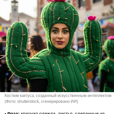
Костюм кактуса, созданный искусственным интеллектом 
(
Фото: shutterstock, сгенерировано ИИ
)
• Роза:
 красная одежда, листья, сделанные из 