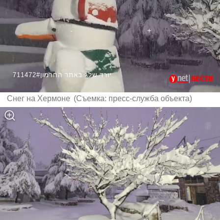
711472#יורד שלג באתר החרמון
Снег на Хермоне
(
Съемка: пресс-служба объекта
)