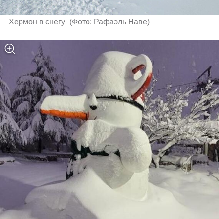
Хермон в снегу 
(
Фото: Рафаэль Наве
)