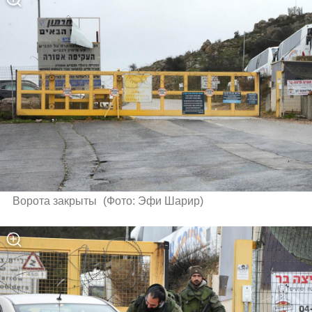
Ворота закрыты 
(
Фото: Эфи Шарир
)