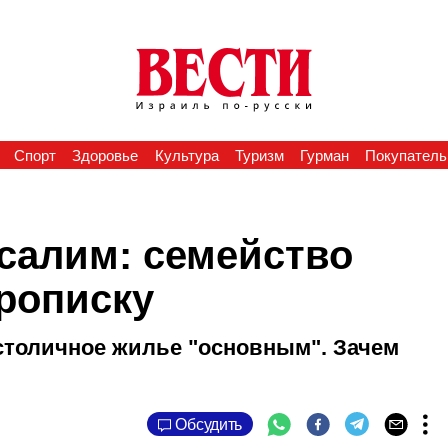
Спорт
Здоровье
Культура
Туризм
Гурман
Покупатель
усалим: семейство
прописку
столичное жилье "основным". Зачем
Обсудить