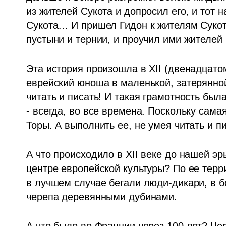
из жителей Сукота и допросил его, и тот 
Сукота… И пришел Гидон к жителям Сукота
пустыни и тернии, и проучил ими жителей 
Эта история произошла в XII (двенадцатом
еврейский юноша в маленькой, затерянно
читать и писать! И такая грамотность был
- всегда, во все времена. Поскольку самая
Торы. А выполнить ее, не умея читать и п
А что происходило в XII веке до нашей эр
центре европейской культуры? По ее терр
в лучшем случае бегали люди-дикари, в бо
черепа деревянными дубинами. 