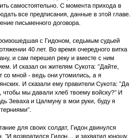
ить самостоятельно. С момента прихода в 
ать все предписания, данные в этой главе. 
ение письменного договора.
произошедшая с Гидоном, седьмым судьей 
тяжении 40 лет. Во время очередного витка 
ну, и сам перешел реку и вместе с ним 
м. И сказал он жителям Сукота: "Дайте, 
 со мной - ведь они утомились, а я 
нских. И сказали ему правители Сукота: "Да 
, чтобы мы давали хлеб твоему войску?" И 
одь Зеваха и Цалмуну в мои руки, буду я 
терниями". 
тание для своих солдат, Гидон двинулся 
. "И возвратился Гидон… и захватил юношу 