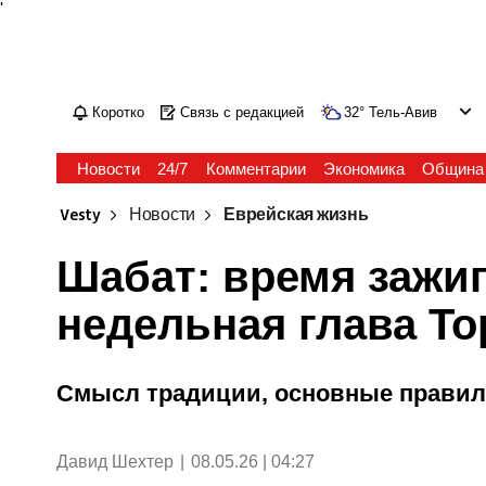
'
Коротко
Связь с редакцией
32
°
Тель-Авив
Новости
24/7
Комментарии
Экономика
Община
Vesty
Новости
Еврейская жизнь
Шабат: время зажиг
недельная глава Т
Смысл традиции, основные правил
Давид Шехтер
|
08.05.26 | 04:27