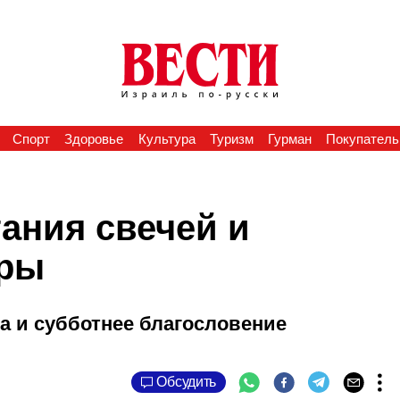
Спорт
Здоровье
Культура
Туризм
Гурман
Покупатель
ания свечей и
оры
а и субботнее благословение
Обсудить