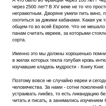
А что было во Франции через 100 лет? Чер
через 2500 лет? В XV веке не то что прос
неграмотным. Дворяне умели пить вино, пр
охотиться за дикими кабанами. Какая уж т
общем-то во всей Европе. Что не мешал
панам считать евреев, за которыми стоял
сорта.
Именно это мы должны хорошенько помнит
в жилах которых текла голубая кровь инт
изучавшие кладезь мудрости - Книгу Книг. 
Поэтому вовсе не случайно евреи и сегод
человечества. За нами - сотни поколений 
устраивать ликбез, то есть ликвидацию бе
читать и писать, а занимались изучение