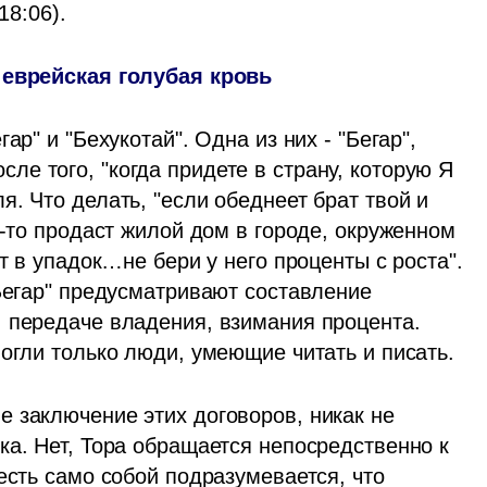
18:06).
: еврейская голубая кровь
р" и "Бехукотай". Одна из них - "Бегар", 
е того, "когда придете в страну, которую Я 
. Что делать, "если обеднеет брат твой и 
о-то продаст жилой дом в городе, окруженном 
т в упадок…не бери у него проценты с роста". 
Бегар" предусматривают составление 
 передаче владения, взимания процента. 
огли только люди, умеющие читать и писать. 
 заключение этих договоров, никак не 
а. Нет, Тора обращается непосредственно к 
есть само собой подразумевается, что 