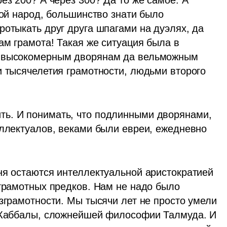
ез 200? А через 300? Да то же самое. А 
той народ, большинство знати было 
отыкать друг друга шпагами на дуэлях, да 
ам грамота! Такая же ситуация была в 
о высокомерным дворянам да вельможным 
и тысячелетия грамотности, людьми второго 
ь. И понимать, что подлинными дворянами, 
еллектуалов, веками были евреи, ежедневно 
ня остаются интеллектуальной аристократией 
грамотных предков. Нам не надо было 
зграмотности. Мы тысячи лет не просто умели 
м Каббалы, сложнейшей философии Талмуда. И 