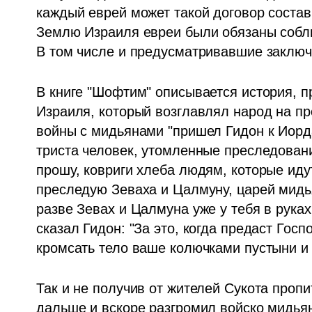
каждый еврей может такой договор состав
Землю Израиля евреи были обязаны соблюд
В том числе и предусматривавшие заключ
В книге "Шофтим" описывается история, 
Израиля, который возглавлял народ на про
войны с мидьянами "пришел Гидон к Иорда
триста человек, утомленные преследование
прошу, ковриги хлеба людям, которые идут
преследую Зеваха и Цалмуну, царей мидья
разве Зевах и Цалмуна уже у тебя в руках
сказал Гидон: "За это, когда предаст Госп
кромсать тело ваше колючками пустыни и 
Так и не получив от жителей Сукота пропи
дальше и вскоре разгромил войско мидьян