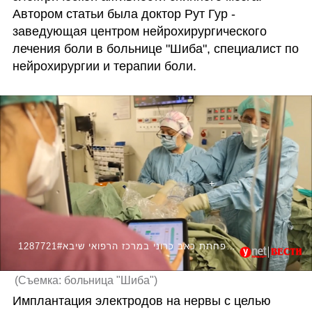
Автором статьи была доктор Рут Гур - 
заведующая центром нейрохирургического 
лечения боли в больнице "Шиба", специалист по 
нейрохирургии и терапии боли. 
1287721#השתלת קוצבים עצביים שמסייעים בהפחתת כאב כרוני במרכז הרפואי שיבא
(
Съемка: больница "Шиба"
)
Имплантация электродов на нервы с целью 