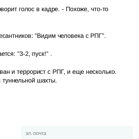
ворит голос в кадре. - Похоже, что-то 
есантников: "Видим человека с РПГ". 
ся: "3-2, пуск!" . 
н и террорист с РПГ, и еще несколько. 
 туннельной шахты.