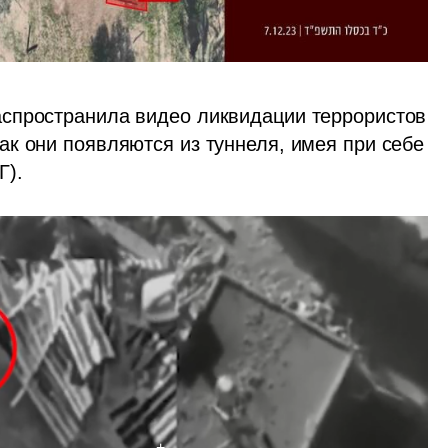
спространила видео ликвидации террористов 
к они появляются из туннеля, имея при себе 
Г).