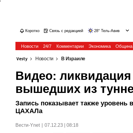
'
Коротко
Связь с редакцией
28
°
Тель-Авив
Новости
24/7
Комментарии
Экономика
Община
Vesty
Новости
В Израиле
Видео: ликвидация 
вышедших из тунне
Запись показывает также уровень
ЦАХАЛа
Вести-Ynet
|
07.12.23 | 08:18