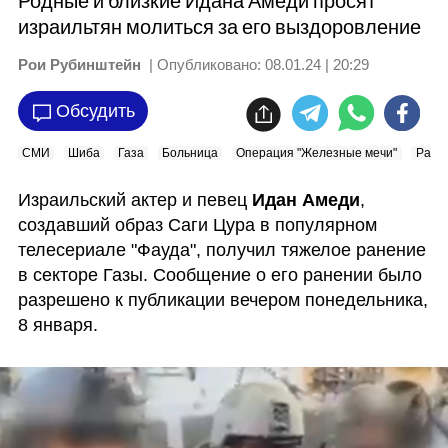
Родные и близкие Идана Амеди просят
израильтян молиться за его выздоровление
Рои Рубинштейн
| Опубликовано:
08.01.24 | 20:29
Обсудить
СМИ
Шиба
Газа
Больница
Операция "Железные мечи"
Ране
Израильский актер и певец 
Идан Амеди
, 
создавший образ Саги Цура в популярном 
телесериале "Фауда", получил тяжелое ранение 
в секторе Газы. Сообщение о его ранении было 
разрешено к публикации вечером понедельника, 
8 января.