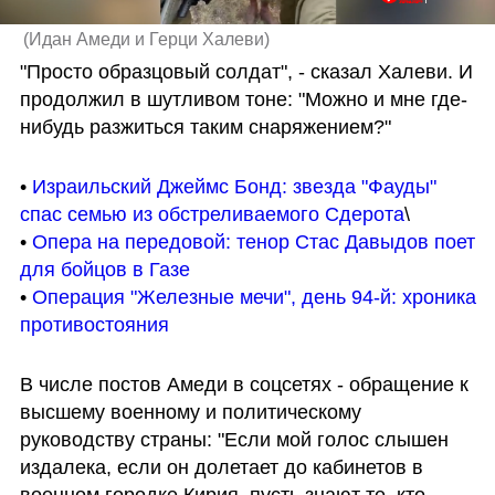
(
Идан Амеди и Герци Халеви
)
"Просто образцовый солдат", - сказал Халеви. И 
продолжил в шутливом тоне: "Можно и мне где-
нибудь разжиться таким снаряжением?"
• 
Израильский Джеймс Бонд: звезда "Фауды" 
спас семью из обстреливаемого Сдерота
\

• 
Опера на передовой: тенор Стас Давыдов поет 
для бойцов в Газе
• 
Операция "Железные мечи", день 94-й: хроника 
противостояния
В числе постов Амеди в соцсетях - обращение к 
высшему военному и политическому 
руководству страны: "Если мой голос слышен 
издалека, если он долетает до кабинетов в 
военном городке Кирия, пусть знают те, кто 