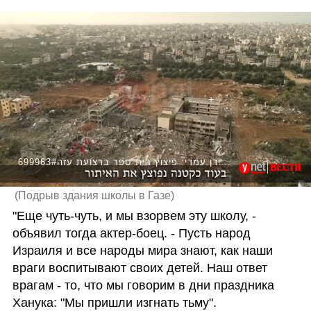
699963#בקולו של עידן עמדי: פיצוץ בית ספר ברצועת עזה
(
Подрыв здания школы в Газе
)
"Еще чуть-чуть, и мы взорвем эту школу, - 
объявил тогда актер-боец. - Пусть народ 
Израиля и все народы мира знают, как наши 
враги воспитывают своих детей. Наш ответ 
врагам - то, что мы говорим в дни праздника 
Ханука: "Мы пришли изгнать тьму".