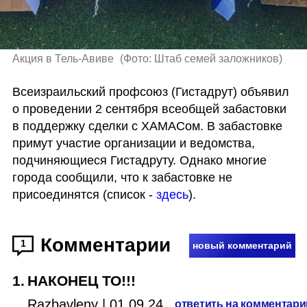
Акция в Тель-Авиве 
(
Фото: Штаб семей заложников
)
Всеизраильский профсоюз (Гистадрут) объявил 
о проведении 2 сентября всеобщей забастовки 
в поддержку сделки с ХАМАСом. В забастовке 
примут участие организации и ведомства, 
подчиняющиеся Гистадруту. Однако многие 
города сообщили, что к забастовке не 
присоединятся (список - 
здесь
).
Комментарии
1
новый комментарий
1
.
НАКОНЕЦ ТО!!!
Razbavleny
|
01.09.24
ответить на комментари