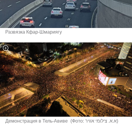
Развязка Кфар-Шмариягу
Демонстрация в Тель-Авиве 
(
Фото: א.א. צילומי אוויר
)