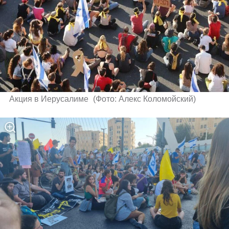
Акция в Иерусалиме 
(
Фото: Алекс Коломойский
)