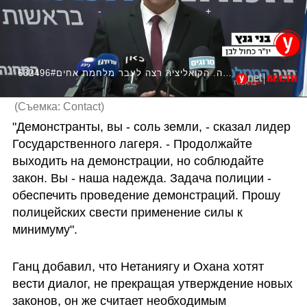
632496#גנץ בכנסת: "הבית הזה מחריב את המדינה. הקואליציה רצה לעבר מלחמת אחים"
(
Съемка: Contact
)
"Демонстранты, вы - соль земли, - сказал лидер 
Государственного лагеря. - Продолжайте 
выходить на демонстрации, но соблюдайте 
закон. Вы - наша надежда. Задача полиции - 
обеспечить проведение демонстраций. Прошу 
полицейских свести применение силы к 
минимуму".
Ганц добавил, что Нетаниягу и Охана хотят 
вести диалог, не прекращая утверждение новых 
законов, он же считает необходимым 