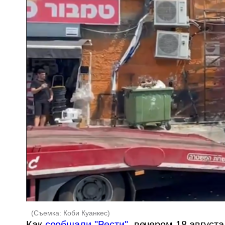
(
Съемка: Коби Куанкес
)
Как 
сообщали "Вести"
, вечером 18 августа