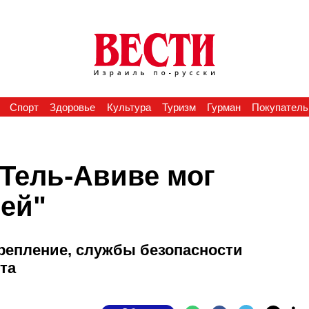
Спорт
Здоровье
Культура
Туризм
Гурман
Покупатель
 Тель-Авиве мог
ией"
репление, службы безопасности
ста