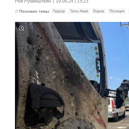
Рои Рубинштейн
|
19.08.24 | 15:23
Похожие темы
Террор
Тель-Авив
Взрыв
Полиция