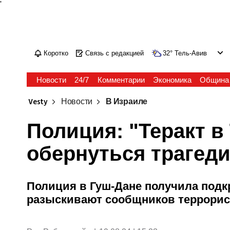
'
Коротко
Связь с редакцией
32
°
Тель-Авив
Новости
24/7
Комментарии
Экономика
Община
Vesty
Новости
В Израиле
Полиция: "Теракт в
обернуться трагед
Полиция в Гуш-Дане получила подк
разыскивают сообщников террори