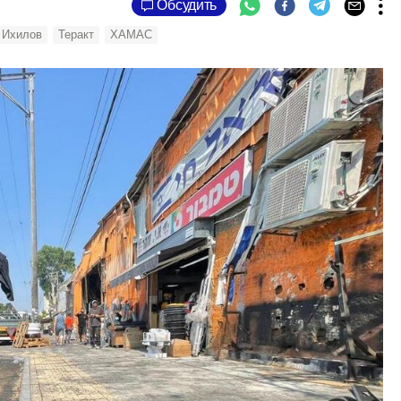
Обсудить
Ихилов
Теракт
ХАМАС