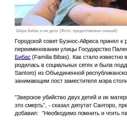
Шири Бибас и ее дети 
(
Фото: предоставлено семьей
)
Городской совет Буэнос-Айреса принял к 
переименовании улицы Государство Палести
Бибас
 (Familia Bibas). Как стало известно
родилась в социальных сетях и была подд
Santoro) из Объединенной республиканской
занимающим пост заместителя мэра стол
"Зверское убийство двух детей и их матер
это смерть", - сказал депутат Санторо, пр
добавил:  "Необходимо помнить и чтить п