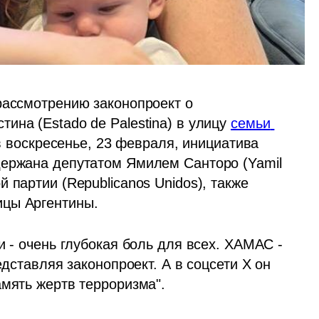
рассмотрению законопроект о 
на (Estado de Palestina) в улицу 
семьи 
 в воскресенье, 23 февраля, инициатива 
ержана депутатом Ямилем Санторо (Yamil 
 партии (Republicanos Unidos), также 
ицы Аргентины.
и - очень глубокая боль для всех. ХАМАС - 
едставляя законопроект. А в соцсети Х он 
амять жертв терроризма".