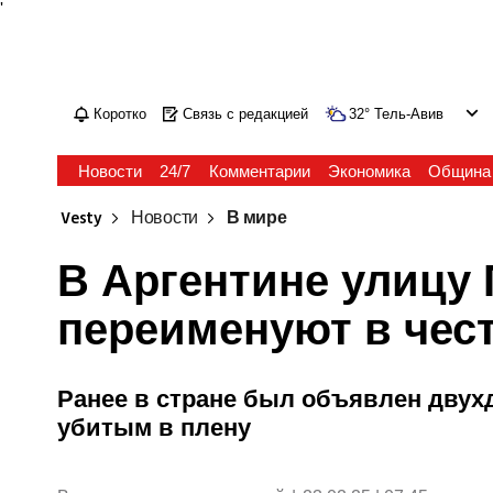
'
Коротко
Связь с редакцией
32
°
Тель-Авив
Новости
24/7
Комментарии
Экономика
Община
Vesty
Новости
В мире
В Аргентине улицу
переименуют в чес
Ранее в стране был объявлен двух
убитым в плену