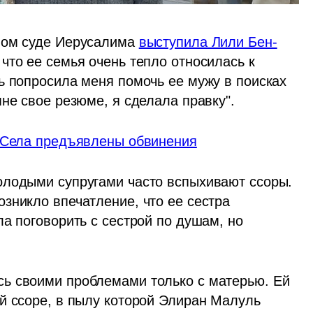
ном суде Иерусалима 
выступила Лили Бен-
что ее семья очень тепло относилась к 
ь попросила меня помочь ее мужу в поисках 
не свое резюме, я сделала правку".
ь Села предъявлены обвинения
олодыми супругами часто вспыхивают ссоры. 
зникло впечатление, что ее сестра 
а поговорить с сестрой по душам, но 
ь своими проблемами только с матерью. Ей 
й ссоре, в пылу которой Элиран Малуль 