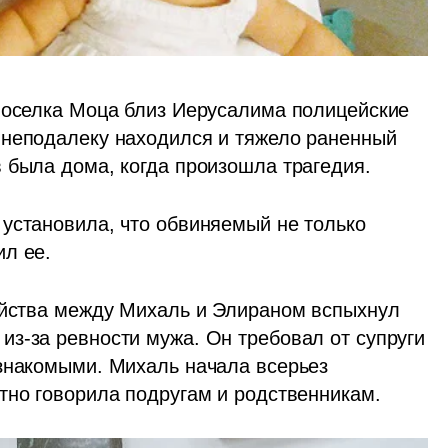
поселка Моца близ Иерусалима полицейские 
 неподалеку находился и тяжело раненный 
 была дома, когда произошла трагедия. 
установила, что обвиняемый не только 
ил ее.
ийства между Михаль и Элираном вспыхнул 
з-за ревности мужа. Он требовал от супруги 
знакомыми. Михаль начала всерьез 
тно говорила подругам и родственникам. 