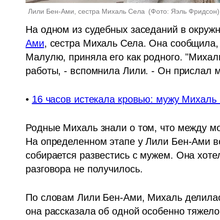
Лили Бен-Ами, сестра Михаль Села 
(
Фото: Яэль Фридсон
)
На одном из судебных заседаний в окруж
Ами
, сестра Михаль Села. Она сообщила, 
Малулю, приняла его как родного. "Михал
работы, - вспомнила Лили. - Он прислал м
• 
16 часов истекала кровью: мужу Михал
Родные Михаль знали о том, что между м
На определенном этапе у Лили Бен-Ами во
собирается развестись с мужем. Она хотел
разговора не получилось.
По словам Лили Бен-Ами, Михаль делилас
она рассказала об одной особенно тяжело