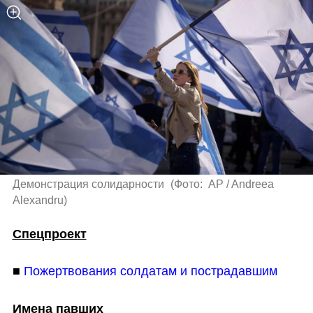
Демонстрация солидарности 
(
Фото:  AP / Andreea 
Alexandru
)
Спецпроект
■ 
Пожертвования солдатам и пострадавшим
Имена павших