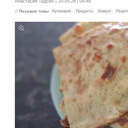
Анастасия Тадсон
|
20.05.26 | 04:48
Похожие темы
Кулинария
Продукты
Шавуот
Рецеп