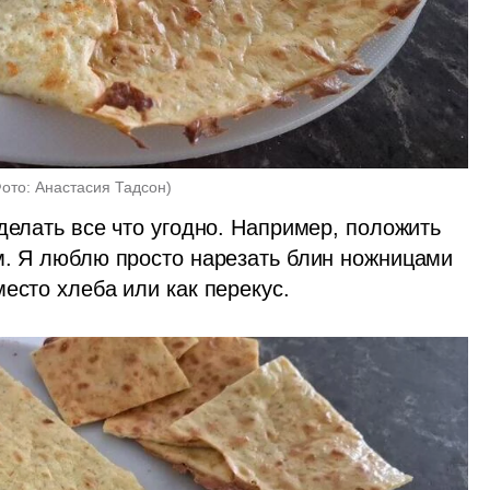
ото: Анастасия Тадсон
)
делать все что угодно. Например, положить 
м. Я люблю просто нарезать блин ножницами 
есто хлеба или как перекус.