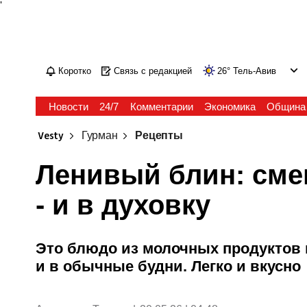
'
Коротко
Связь с редакцией
26
°
Тель-Авив
Новости
24/7
Комментарии
Экономика
Община
Vesty
Гурман
Рецепты
Ленивый блин: сме
- и в духовку
Это блюдо из молочных продуктов м
и в обычные будни. Легко и вкусно