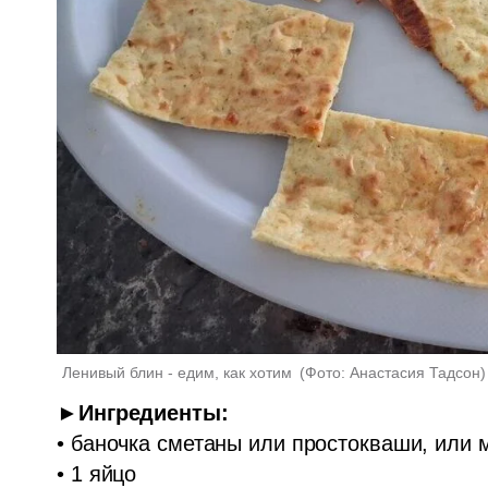
Ленивый блин - едим, как хотим 
(
Фото: Анастасия Тадсон
)
►Ингредиенты:
• баночка сметаны или простокваши, или м
• 1 яйцо
