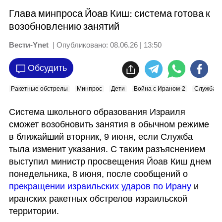
Глава минпроса Йоав Киш: система готова к
возобновлению занятий
Вести-Ynet
| Опубликовано:
08.06.26 | 13:50
Обсудить
Ракетные обстрелы
Минпрос
Дети
Война с Ираном-2
Служба т
Система школьного образования Израиля 
сможет возобновить занятия в обычном режиме 
в ближайший вторник, 9 июня, если Служба 
тыла изменит указания. С таким разъяснением 
выступил министр просвещения Йоав Киш днем 
понедельника, 8 июня, после сообщений о 
прекращении израильских ударов по Ирану
 и 
иранских ракетных обстрелов израильской 
территории.