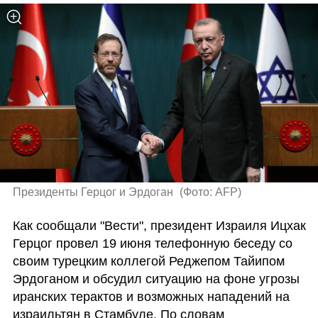
Президенты Герцог и Эрдоган 
(
Фото: AFP
)
Как сообщали "Вести", президент Израиля Ицхак 
Герцог провел 19 июня телефонную беседу со 
своим турецким коллегой Реджепом Тайипом 
Эрдоганом и обсудил ситуацию на фоне угрозы 
иранских терактов и возможных нападений на 
израильтян в Стамбуле. По словам 