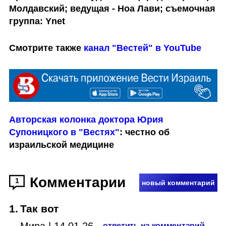
Молдавский; ведущая - Ноа Лави; съемочная 
группа: Ynet
Смотрите также 
канал "Вестей" в YouTube  
Авторская колонка доктора Юрия 
Супоницкого в "Вестях"
: честно об 
израильской медицине
Комментарии
1
новый комментарий
1
.
Так вот
Мира
|
14.01.26
ответить на комментарий