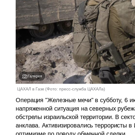
Галерея
ЦАХАЛ в Газе
(
Фото: пресс-служба ЦАХАЛа
)
Операция "Железные мечи" в субботу, 6 ию
напряженной ситуация на северных рубежа
обстрелы израильской территории. В секто
анклава. Активизировались террористы в 
оптимизме по поводу обменной сделки.