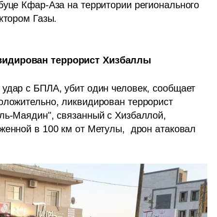
буце Кфар-Аза на территории регионального 
ктором Газы.
видирован террорист Хизбаллы
удар с БПЛА, убит один человек, сообщает 
оложительно, ликвидирован террорист 
ль-Маядин", связанный с Хизбаллой, 
енной в 100 км от Метулы,  дрон атаковал 