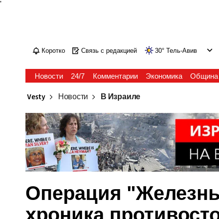
'
Коротко
Связь с редакцией
30
°
Тель-Авив
Новости
24/7
Комментарии
Экономика
Община
Vesty
Новости
В Израиле
Операция "Железные
хроника противост