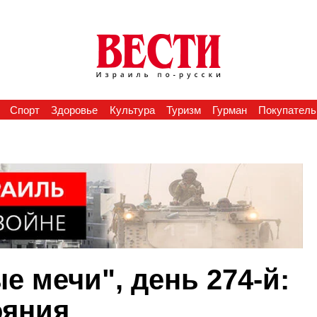
Спорт
Здоровье
Культура
Туризм
Гурман
Покупатель
 мечи", день 274-й:
ояния