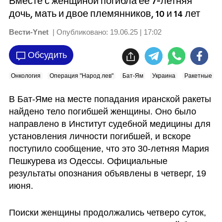
Вместе с женщиной погибла ее 7-летняя
дочь, мать и двое племянников, 10 и 14 лет
Вести-Ynet
| Опубликовано:
19.06.25 | 17:02
Обсудить
Онкология
Операция "Народ лев"
Бат-Ям
Украина
Ракетные об
В Бат-Яме на месте попадания иранской ракеты 
найдено тело погибшей женщины. Оно было 
направлено в Институт судебной медицины для 
установления личности погибшей, и вскоре 
поступило сообщение, что это 30-летняя Мария 
Пешкурева из Одессы. Официальные 
результаты опознания объявлены в четверг, 19 
июня.
Поиски женщины продолжались четверо суток, 