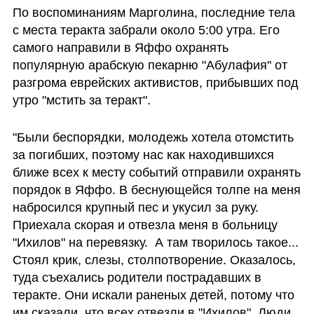
По воспоминаниям Марголина, последние тела 
с места теракта забрали около 5:00 утра. Его 
самого направили в Яффо охранять 
популярную арабскую пекарню "Абулафия" от 
разгрома еврейских активистов, прибывших под 
утро "мстить за теракт".
"Были беспорядки, молодежь хотела отомстить 
за погибших, поэтому нас как находившихся 
ближе всех к месту событий отправили охранять 
порядок в Яффо. В беснующейся толпе на меня 
набросился крупный пес и укусил за руку. 
Приехала скорая и отвезла меня в больницу 
"Ихилов" на перевязку.  А там творилось такое... 
Стоял крик, слезы, столпотворение. Оказалось, 
туда съехались родители пострадавших в 
теракте. Они искали раненых детей, потому что 
им сказали, что всех отвезли в "Ихилов". Люди 