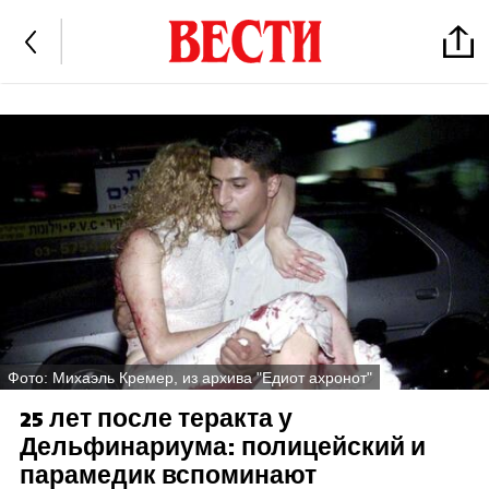
Фото: Михаэль Кремер, из архива "Едиот ахронот"
25 лет после теракта у
Дельфинариума: полицейский и
парамедик вспоминают