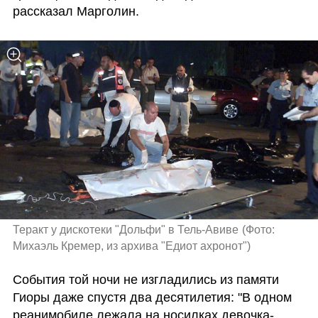
рассказал Марголин.
Теракт у дискотеки "Дольфи" в Тель-Авиве
(
Фото: 
Михаэль Кремер, из архива "Едиот ахронот"
)
События той ночи не изгладились из памяти 
Гиоры даже спустя два десятилетия: "В одном 
реанимобиле лежала на носилках девочка-