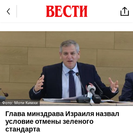
Фото: Моти Кимхи
Глава минздрава Израиля назвал
условие отмены зеленого
стандарта