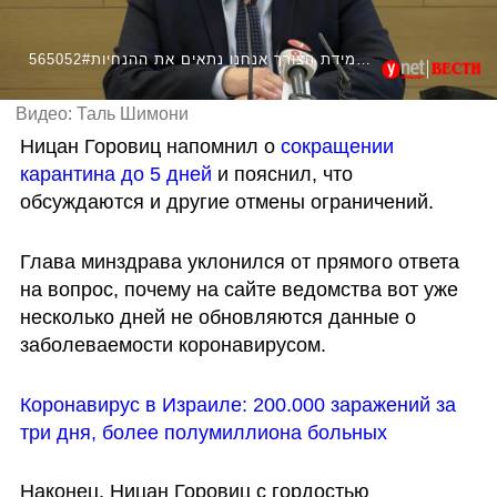
565052#הורוביץ:בוחנים את המדיניות שלנו ובמידת הצורך אנחנו נתאים את ההנחיות
Видео: Таль Шимони
Ницан Горовиц напомнил о 
сокращении 
карантина до 5 дней
 и пояснил, что 
обсуждаются и другие отмены ограничений.
Глава минздрава уклонился от прямого ответа 
на вопрос, почему на сайте ведомства вот уже 
несколько дней не обновляются данные о 
заболеваемости коронавирусом.
Коронавирус в Израиле: 200.000 заражений за 
три дня, более полумиллиона больных
Наконец, Ницан Горовиц с гордостью 