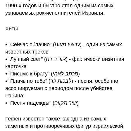
1990-х годов и быстро стал одним из самых 
узнаваемых рок-исполнителей Израиля.
Хиты
• "Сейчас облачно" (
עכשיו מעונן
) - один из самых 
известных треков

• "Лунный свет" (
אור הירח
) - фактически визитная 
карточка

• "Письмо к брату" (
מכתב לאחי
)

• "Плачь по тебе" (
לבכות לך
) - песня, особенно 
ассоциируемая с периодом после убийства 
Рабина;

• "Песня надежды" (
שיר תקווה
)
Гефен известен также как одна из самых 
заметных и противоречивых фигур израильской 