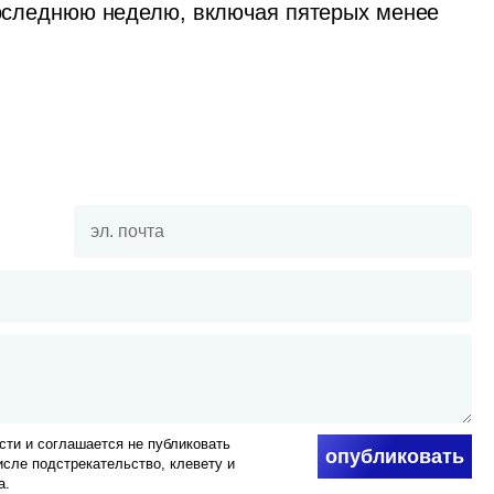
 последнюю неделю, включая пятерых менее 
ти и соглашается не публиковать
опубликовать
числе подстрекательство, клевету и
а.