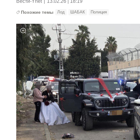
Вести-Ynet
|
13.02.26 | 18:19
Похожие темы
Лод
ШАБАК
Полиция