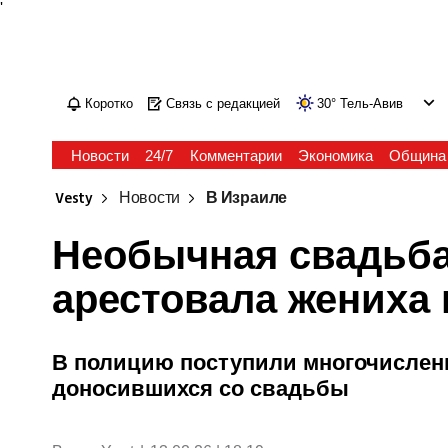
'
Коротко
Связь с редакцией
30
°
Тель-Авив
Новости
24/7
Комментарии
Экономика
Община
Vesty
Новости
В Израиле
Необычная свадьба
арестовала жениха 
В полицию поступили многочислен
доносившихся со свадьбы