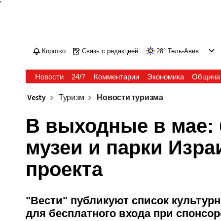
'
Коротко
Связь с редакцией
28
°
Тель-Авив
Новости
24/7
Комментарии
Экономика
Община
Vesty
Туризм
Новости туризма
В выходные в мае:
музеи и парки Изра
проекта
"Вести" публикуют список культур
для бесплатного входа при спонсор