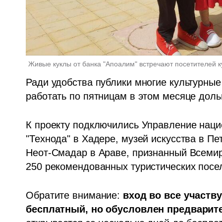
Живые куклы от банка "Апоалим" встречают посетителей к
Ради удобства публики многие культурные 
работать по пятницам в этом месяце доль
К проекту подключились Управление нацио
"Технода" в Хадере, музей искусства в Пет
Неот-Смадар в Араве, признанный Всемир
250 рекомендованных туристических посе
Обратите внимание: 
вход во все участв
бесплатный, но обусловлен предварите