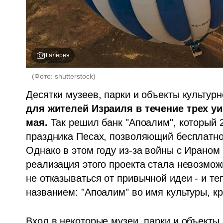
Галерея
(
Фото: shutterstock
)
Десятки музеев, парки и объекты культурн
для жителей Израиля в течение трех уике
мая.
 Так решил банк "Апоалим", который 2
праздника Песах, позволяющий бесплатно 
Однако в этом году из-за войны с Ираном 
реализация этого проекта стала невозмож
не отказываться от привычной идеи - и теп
названием: "Апоалим" во имя культуры, к
Вход в некоторые музеи, парки и объекты 