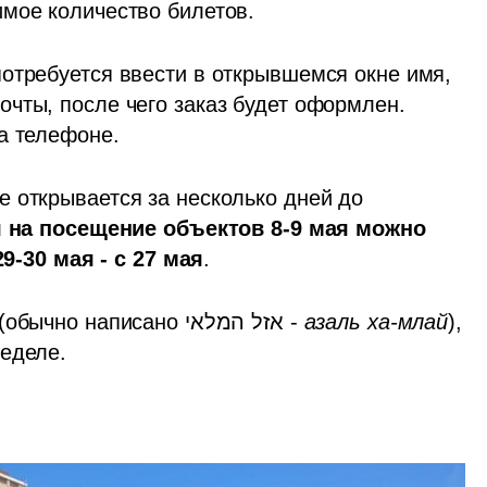
мое количество билетов. 
отребуется ввести в открывшемся окне имя, 
чты, после чего заказ будет оформлен. 
а телефоне.
 открывается за несколько дней до 
 на посещение объектов 8-9 мая можно 
29-30 мая - с 27 мая
.
Если в выбранную вами дату билетов нет (обычно написано אזל המלאי - 
азаль ха-млай
), 
неделе.