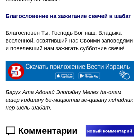
Благословение на зажигание свечей в шабат 
Благословен Ты, Господь Бог наш, Владыка 
вселенной, освятивший нас Своими заповедями 
и повелевший нам зажигать субботние свечи! 
Барух Ата Адонай Элоhэйну Мелех hа-олам 
ашер кидшану бе-мицвотав ве-цивану леhадлик 
нер шель шабат.
Комментарии
новый комментарий