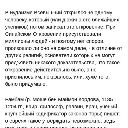
В иудаизме Всевышний открылся не одному 
человеку, который (или дюжина его ближайших 
учеников) потом записал это откровение. При 
Синайском Откровении присутствовали 
миллионы людей - и поэтому нет споров, 
произошло ли оно на самом деле, - в отличие от 
других религий, основатели которых не могут 
предъявить никакого доказательства, что такое 
откровение действительно было, а не 
приснилось им, показалось, или, хуже того, 
было придумано. 
Рамбам (р. Моше бен Маймон Кордова, 1135 - 
1204 гг., Каир, философ, раввин, врач, ученый, 
крупнейший кодификатор законов Торы) пишет: 
о евреях такое утверждать невозможно, ведь 
речь идет о целом народе, из поколения в 