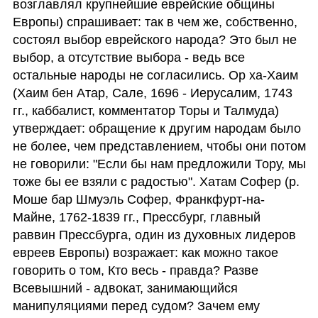
возглавлял крупнейшие еврейские общины 
Европы) спрашивает: так в чем же, собственно, 
состоял выбор еврейского народа? Это был не 
выбор, а отсутствие выбора - ведь все 
остальные народы не согласились. Ор ха-Хаим 
(Хаим бен Атар, Сале, 1696 - Иерусалим, 1743 
гг., каббалист, комментатор Торы и Талмуда) 
утверждает: обращение к другим народам было 
не более, чем представлением, чтобы они потом 
не говорили: "Если бы нам предложили Тору, мы 
тоже бы ее взяли с радостью". Хатам Софер (р. 
Моше бар Шмуэль Софер, Франкфурт-на-
Майне, 1762-1839 гг., Прессбург, главный 
раввин Прессбурга, один из духовных лидеров 
евреев Европы) возражает: как можно такое 
говорить о том, Кто весь - правда? Разве 
Всевышний - адвокат, занимающийся 
манипуляциями перед судом? Зачем ему 