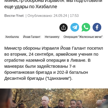
Министр обороны Израиля: мы подготовили
еще удары по Хизбалле
Вести-Ynet
| Опубликовано:
24.09.24 | 17:53
Хизбалла
Йоав Галант
Нетаниягу
Операция "Железные мечи"
Министр обороны Израиля Йоав Галант посетил 
во вторник, 24 сентября, армейские учения по 
отработке наземной операции в Ливане. В 
маневрах были задействованы 7-я 
бронетанковая бригада и 202-й батальон 
Десантной бригады ("Цанханим").