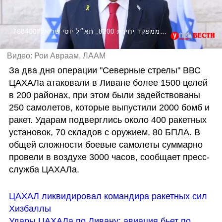
768400#ראש הממשלה בנימין נתניהו בביקור בבסיס של אגף המודיעין, שם קיבל סקירה מודיעינית מראש אמ״ן, אלוף שלומי בינדר וממפקד יחידת 8200, תא״ל יוסי שריאל
Видео: Рои Авраам, ЛААМ
За два дня операции "Северные стрелы" ВВС 
ЦАХАЛа атаковали в Ливане более 1500 целей 
в 200 районах, при этом были задействованы 
250 самолетов, которые выпустили 2000 бомб и 
ракет. Ударам подверглись около 400 ракетных 
установок, 70 складов с оружием, 80 БПЛА. В 
общей сложности боевые самолеты суммарно 
провели в воздухе 3000 часов, сообщает пресс-
служба ЦАХАЛа.  
ЦАХАЛ ликвидировал командира ракетных сил 
Хизбаллы
Удары ЦАХАЛа по Ливану: авиация бьет по 