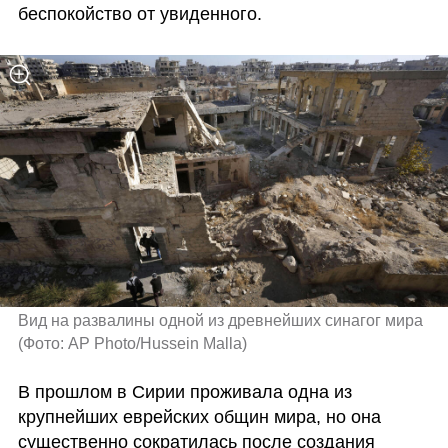
беспокойство от увиденного. 
Вид на развалины одной из древнейших синагог мира 
(
Фото: AP Photo/Hussein Malla
)
В прошлом в Сирии проживала одна из 
крупнейших еврейских общин мира, но она 
существенно сократилась после создания 