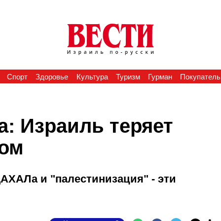
Спорт
Здоровье
Культура
Туризм
Гурман
Покупатель
а: Израиль теряет
вом
ЦАХАЛа и "палестинизация" - эти