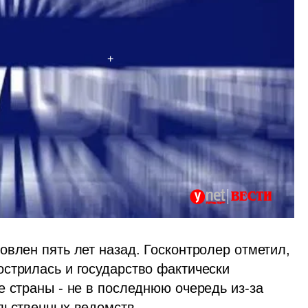
влен пять лет назад. Госконтролер отметил, 
стрилась и государство фактически 
 страны - не в последнюю очередь из-за 
льственных ведомств.