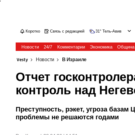
'
Коротко
Связь с редакцией
31
°
Тель-Авив
Новости
24/7
Комментарии
Экономика
Община
Vesty
Новости
В Израиле
Отчет госконтролер
контроль над Неге
Преступность, рэкет, угроза базам 
проблемы не решаются годами