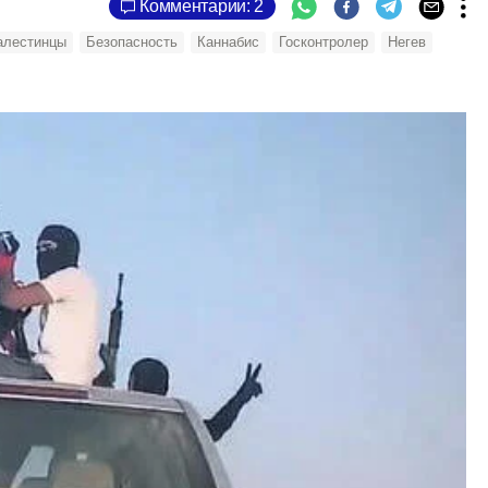
Комментарии: 2
алестинцы
Безопасность
Каннабис
Госконтролер
Негев