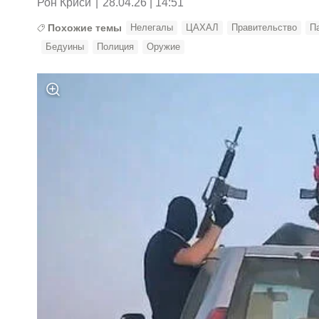
Рон Криси
|
28.04.26 | 14:51
Похожие темы
Нелегалы
ЦАХАЛ
Правительство
П
Бедуины
Полиция
Оружие