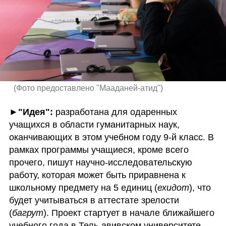
(
Фото предоставлено "Мааданей-атид"
)
►
"Идея": 
разработана для одаренных 
учащихся в области гуманитарных наук, 
оканчивающих в этом учебном году 9-й класс. В 
рамках программы учащиеся, кроме всего 
прочего, пишут научно-исследовательскую 
работу, которая может быть приравнена к 
школьному предмету на 5 единиц (
ехидот
), что 
будет учитываться в аттестате зрелости 
(
багрут
). Проект стартует в начале ближайшего 
учебного года в Тель-авивском университете, 