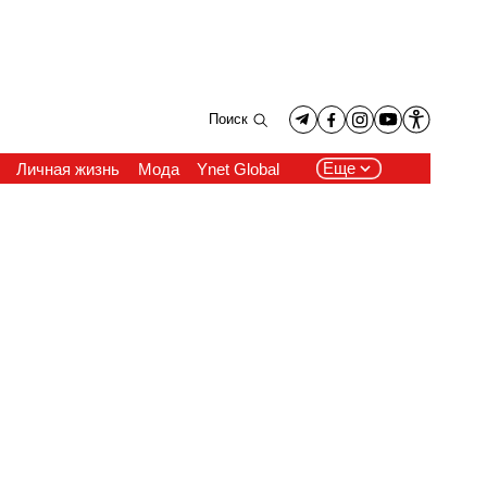
Поиск
Еще
Личная жизнь
Мода
Ynet Global