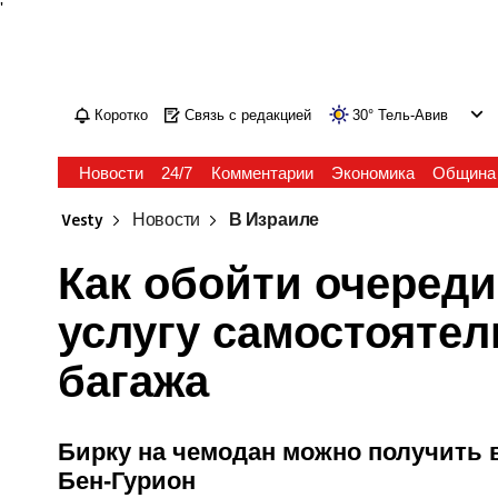
'
Коротко
Связь с редакцией
30
°
Тель-Авив
Новости
24/7
Комментарии
Экономика
Община
Vesty
Новости
В Израиле
Как обойти очереди:
услугу самостояте
багажа
Бирку на чемодан можно получить 
Бен-Гурион